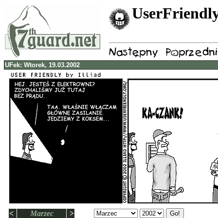
UserFriendly
UFek: Wtorek, 19.03.2002
<
Marzec
>