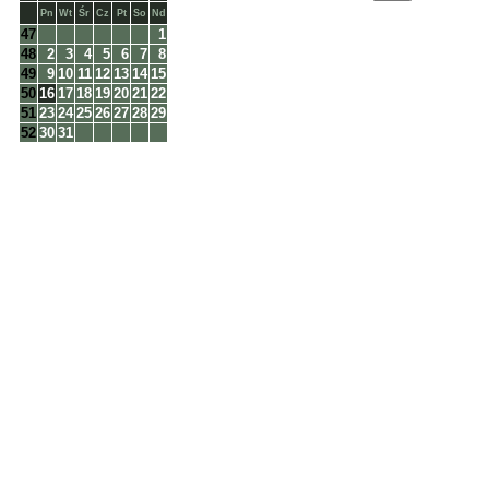
Pn
Wt
Śr
Cz
Pt
So
Nd
47
1
48
2
3
4
5
6
7
8
49
9
10
11
12
13
14
15
50
16
17
18
19
20
21
22
51
23
24
25
26
27
28
29
52
30
31