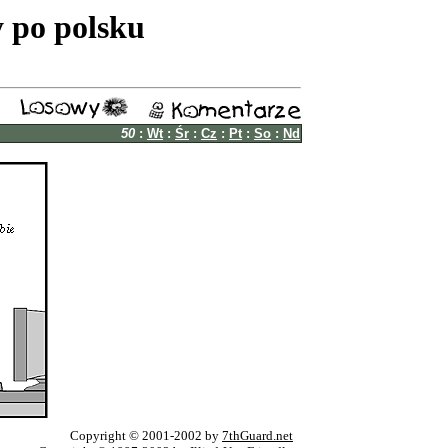
 po polsku
50
:
Wt
:
Śr
:
Cz
:
Pt
:
So
:
Nd
Copyright © 2001-2002 by
7thGuard.net